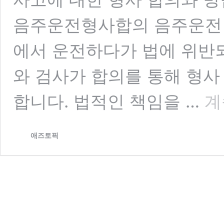
음주운전형사합의 음주운전 
에서 운전하다가 법에 위반되
와 검사가 합의를 통해 형사
음
합니다. 법적인 책임을 …
계
주
운
전
애즈토픽
형
사
합
의
방
법