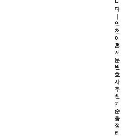
니
다
｜
인
천
이
혼
전
문
변
호
사
추
천
기
준
총
정
리