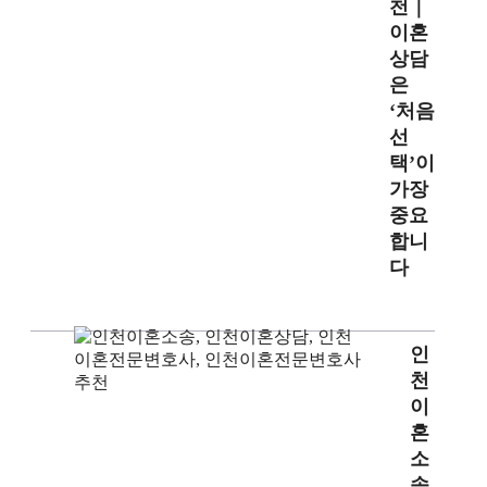
천｜
이혼
상담
은
‘처음
선
택’이
가장
중요
합니
다
인
천
이
혼
소
송