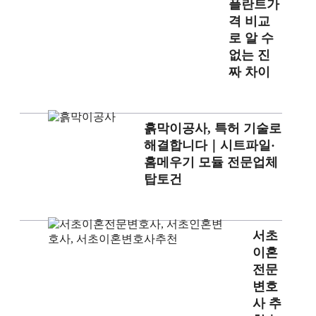
플란트가
격 비교
로 알 수
없는 진
짜 차이
흙막이공사, 특허 기술로
해결합니다｜시트파일·
홈메우기 모듈 전문업체
탑토건
서초
이혼
전문
변호
사 추