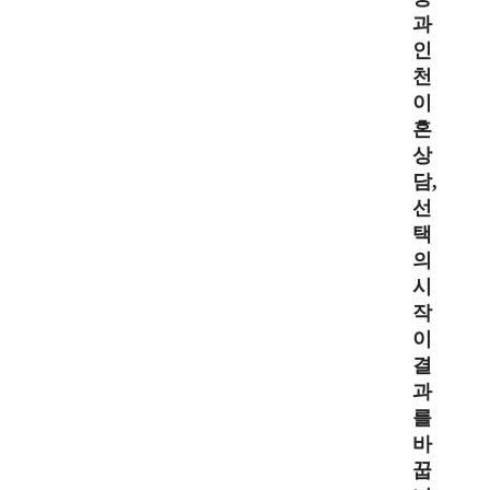
과
인
천
이
혼
상
담,
선
택
의
시
작
이
결
과
를
바
꿉