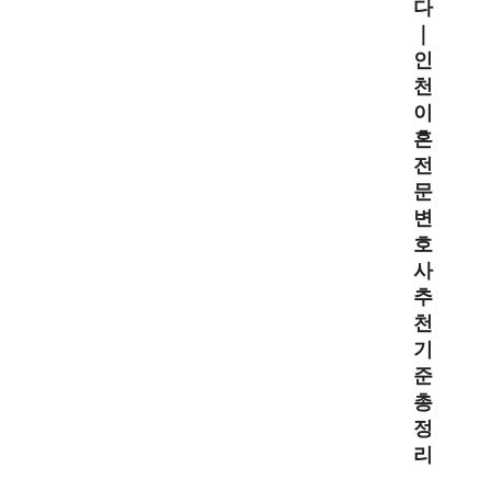
다
｜
인
천
이
혼
전
문
변
호
사
추
천
기
준
총
정
리