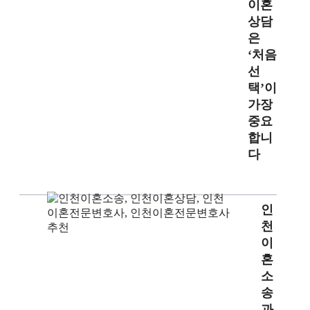
이혼
상담
은
‘처음
선
택’이
가장
중요
합니
다
인
천
이
혼
소
송
과