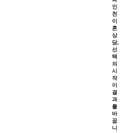
인
천
이
혼
상
담,
선
택
의
시
작
이
결
과
를
바
꿉
니