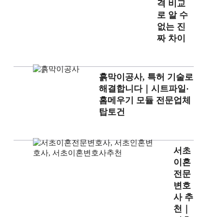
격 비교
로 알 수
없는 진
짜 차이
흙막이공사, 특허 기술로
해결합니다｜시트파일·
홈메우기 모듈 전문업체
탑토건
서초
이혼
전문
변호
사 추
천｜