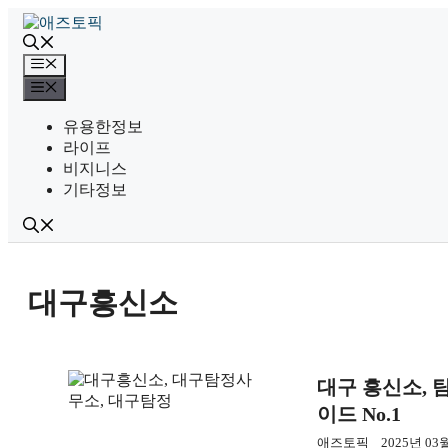
컨
텐
츠
메
로
뉴
메
건
뉴
너
유용한정보
뛰
라이프
기
비지니스
기타정보
대구흥신소
대구 흥신소, 
이드 No.1
애즈토픽
2025년 03