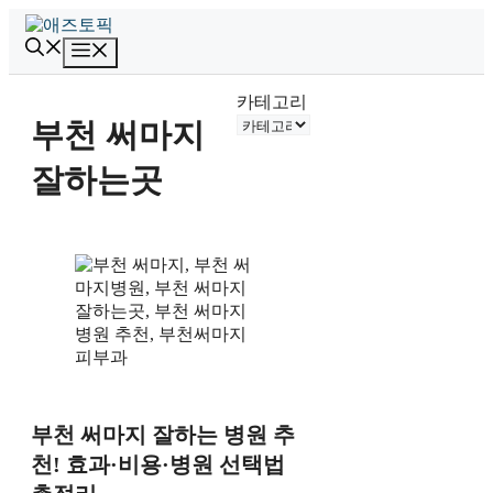
컨
텐
메
츠
뉴
로
카테고리
건
부천 써마지
너
뛰
잘하는곳
기
부천 써마지 잘하는 병원 추
천! 효과·비용·병원 선택법