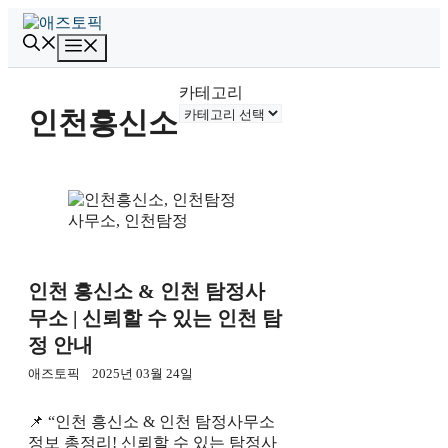
컨
텐
메
츠
뉴
로
카테고리
건
인천흥신소
너
뛰
기
인천 흥신소 & 인천 탐정사
무소 | 신뢰할 수 있는 인천 탐
정 안내
애즈토픽
2025년 03월 24일
📌 “인천 흥신소 & 인천 탐정사무소
정보 총정리! 신뢰할 수 있는 탐정사