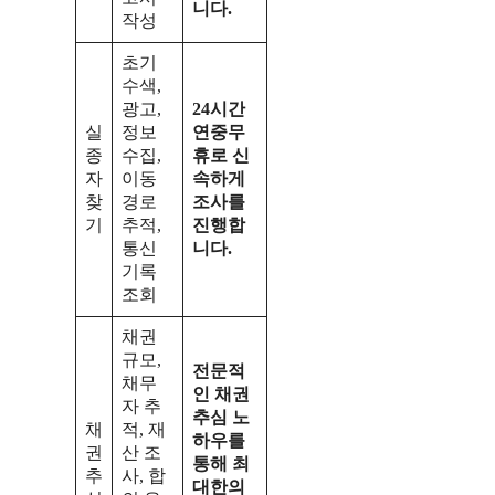
니다.
작성
초기
수색,
광고,
24시간
실
정보
연중무
종
수집,
휴로 신
자
이동
속하게
찾
경로
조사를
기
추적,
진행합
통신
니다.
기록
조회
채권
규모,
전문적
채무
인 채권
자 추
추심 노
채
적, 재
하우를
권
산 조
통해 최
추
사, 합
대한의