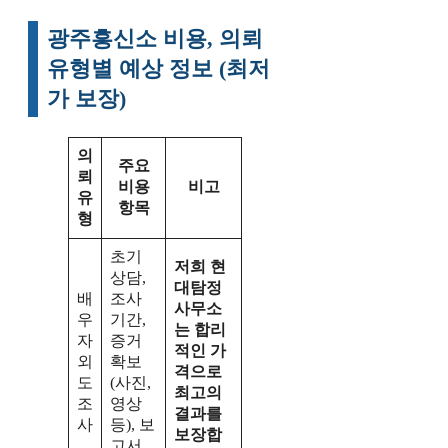
광주흥신소 비용, 의뢰
유형별 예상 정보 (최저
가 보장)
의
주요
뢰
비용
비고
유
항목
형
초기
저희 현
상담,
대탐정
배
조사
사무소
우
기간,
는 합리
자
증거
적인 가
외
확보
격으로
도
(사진,
최고의
조
영상
결과를
사
등), 보
보장합
고서