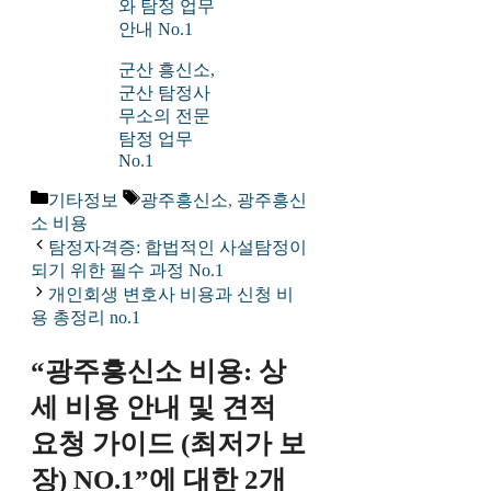
와 탐정 업무
안내 No.1
군산 흥신소,
군산 탐정사
무소의 전문
탐정 업무
No.1
카
태
기타정보
광주흥신소
,
광주흥신
테
그
소 비용
고
탐정자격증: 합법적인 사설탐정이
리
되기 위한 필수 과정 No.1
개인회생 변호사 비용과 신청 비
용 총정리 no.1
“광주흥신소 비용: 상
세 비용 안내 및 견적
요청 가이드 (최저가 보
장) NO.1”에 대한 2개