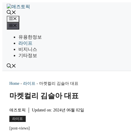
컨
텐
츠
메
로
뉴
메
건
뉴
너
유용한정보
뛰
라이프
기
비지니스
기타정보
Home
-
라이프
-
마켓컬리 김슬아 대표
마켓컬리 김슬아 대표
애즈토픽
Updated on:
2024년 06월 02일
라이프
[post-views]