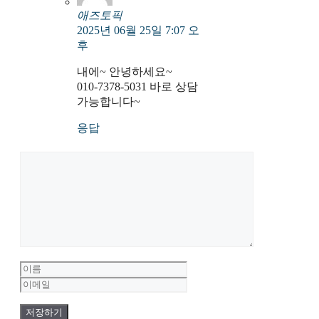
애즈토픽
2025년 06월 25일 7:07 오
후
내에~ 안녕하세요~
010-7378-5031 바로 상담
가능합니다~
응답
댓
글
이
이
름
메
일