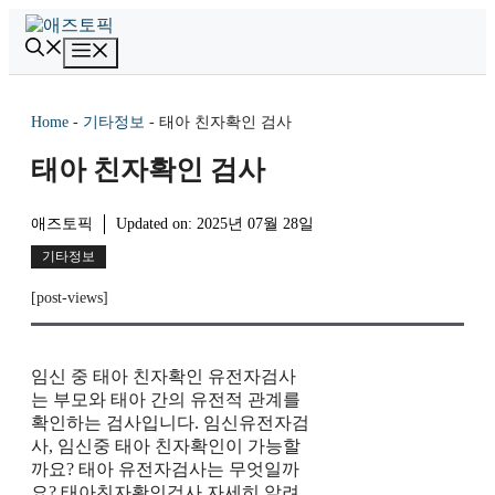
컨
텐
메
츠
뉴
로
건
Home
-
기타정보
-
태아 친자확인 검사
너
뛰
태아 친자확인 검사
기
애즈토픽
Updated on:
2025년 07월 28일
기타정보
[post-views]
임신 중 태아 친자확인 유전자검사
는 부모와 태아 간의 유전적 관계를
확인하는 검사입니다. 임신유전자검
사, 임신중 태아 친자확인이 가능할
까요? 태아 유전자검사는 무엇일까
요? 태아친자확인검사 자세히 알려