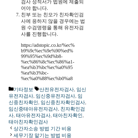
검사 성적서가 법원에 제출되
어야 합니다.
친부 또는 친모가 친자확인검
사에 응하지 않을 경우에는 법
원 수검명령을 통해 유전자검
사를 진행합니다.
https://adstopic.co.kr/%ec%
b9%9c%ec%9e%90%ed%
99%95%ec%9d%b8-
%ec%86%8c%ec%86%a1-
%ea%b3%bc%ec%a0%95
%ea%b3%bc-
%ec%a0%88%ec%b0%a8
카
태
기타정보
산전유전자검사
,
임신
테
그
유전자검사
,
임신중유전자검사
,
임
고
신중친자확인
,
임신중친자확인검사
,
리
임신중태아유전자검사
,
친자확인검
사
,
태아유전자검사
,
태아친자확인
,
태아친자확인검사
상간자소송 방법 기간 비용
세무기장 맡기는 방법 비용