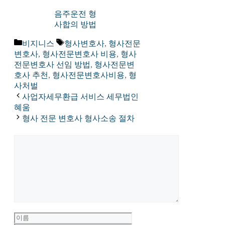
음주운전 형
사합의 방법
카
태
비지니스
형사변호사
,
형사전문
테
그
변호사
,
형사전문변호사 비용
,
형사
고
전문변호사 선임 방법
,
형사전문변
리
호사 추천
,
형사전문변호사비용
,
형
사처벌
사업자세무환급 서비스 세무법인
혜움
형사 전문 변호사 형사소송 절차
댓
글
이
이