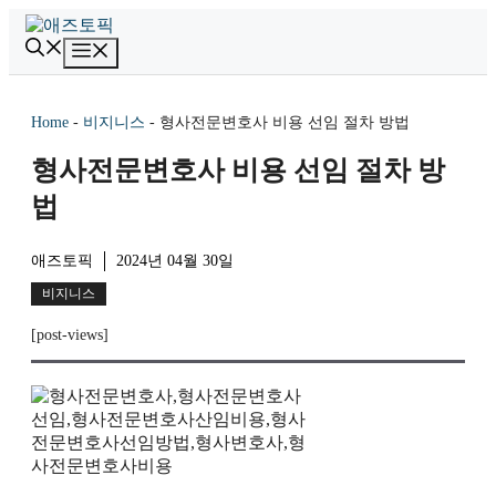
컨
텐
메
츠
뉴
로
건
Home
-
비지니스
-
형사전문변호사 비용 선임 절차 방법
너
뛰
형사전문변호사 비용 선임 절차 방
기
법
애즈토픽
2024년 04월 30일
비지니스
[post-views]